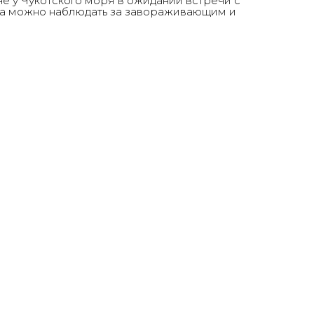
е у Чукотского моря в ожидании встречи с
ма можно наблюдать за завораживающим и
Главная
О нас
Выставки и события
Студии
СМИ о нас
Новости
Заявка на проект
Контакты