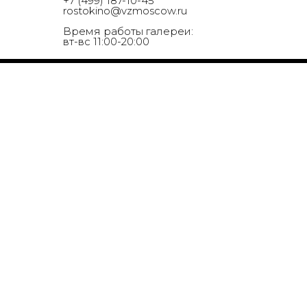
+7 (499) 187-10-45
rostokino@vzmoscow.ru
Время работы галереи:
вт-вс 11:00-20:00
16+
© 2017-2026 Выставочные залы Москвы
© 2017-2026 Выставочн
Использование материалов разрешено только с
Сайт может содержать
предварительного согласия правообладателей.
для лиц младше 16 лет.
Все права на изображения и тексты
принадлежат их авторам.