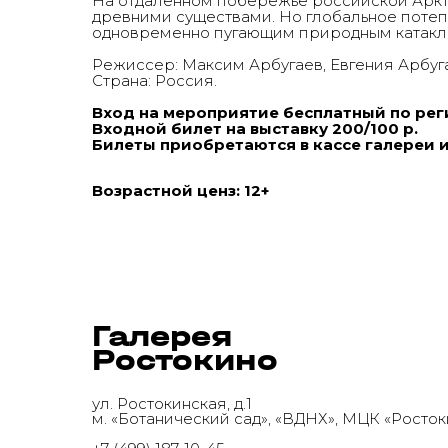
На отдаленном побережье российской Аркти
древними существами. Но глобальное поте
одновременно пугающим природным катакл
Режиссер: Максим Арбугаев, Евгения Арбуг
Страна: Россия.
Вход на мероприятие бесплатный по рег
Входной билет на выставку 200/100 р.
Билеты приобретаются в кассе галереи и
Возрастной ценз: 12+
Галерея
Галерея
Ростокино
Ростокино
ул. Ростокинская, д.1
м. «Ботанический сад», «ВДНХ», МЦК «Росто