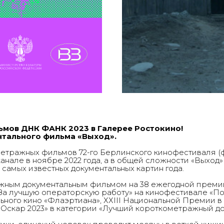
ьмов ДНК ФАНК 2023 в Галерее Ростокино!
ентального фильма «Выход».
етражных фильмов 72-го Берлинского кинофестиваля (ф
канале в ноябре 2022 года, а в общей сложности «Выход
 самых известных документальных картин года.
жным документальным фильмом на 38 ежегодной премии
За лучшую операторскую работу» на кинофестивале «По
ного кино «Флаэртиана», ХХIII Национальной Премии в 
«Оскар 2023» в категории «Лучший короткометражный д