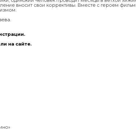
ки, одинокий человек проводит месяцы в ветхой хижин
пление вносит свои коррективы. Вместе с героем филь
измом.
аева.
истрации.
ли на сайте.
кино»