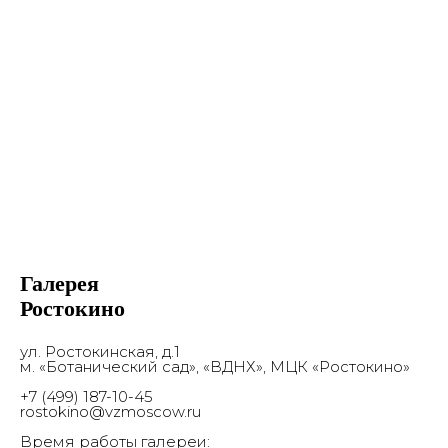
Заявка на проект
Контакты
Онлайн
© 2017-2026 Выставочные залы Москвы
Использование материалов разрешено только с
предварительного согласия правообладателей.
Все права на изображения и тексты принадлежат
их авторам.
16+
© 2017-2026 Выставочные залы Москвы
Сайт может содержать контент, не
предназначенный для лиц младше 16 лет.
Галерея
Ростокино
ул. Ростокинская, д.1
м. «Ботанический сад», «ВДНХ», МЦК «Ростокино»
+7 (499) 187-10-45
rostokino@vzmoscow.ru
Время работы галереи: