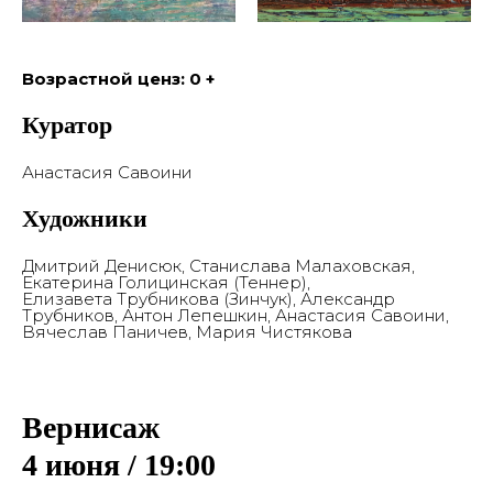
Возрастной ценз: 0 +
Куратор
Анастасия Савоини
Художники
Дмитрий Денисюк, Станислава Малаховская,
Екатерина Голицинская (Теннер),
Галерея
Елизавета Трубникова (Зинчук), Александр
Ростокино
Трубников, Антон Лепешкин, Анастасия Савоини,
Вячеслав Паничев, Мария Чистякова
Вернисаж
Главная
О нас
Выставки и события
4 июня / 19:00
Новости
СМИ о нас